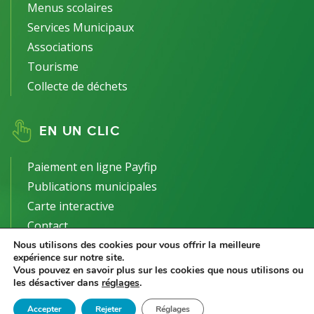
Menus scolaires
Services Municipaux
Associations
Tourisme
Collecte de déchets
EN UN CLIC
Paiement en ligne Payfip
Publications municipales
Carte interactive
Contact
Nous utilisons des cookies pour vous offrir la meilleure
expérience sur notre site.
Vous pouvez en savoir plus sur les cookies que nous utilisons ou
les désactiver dans
réglages
.
2021 Le Controis-en-Sologne -
Mentions Légales
-
Politique de
Accepter
Rejeter
Réglages
confidentialité
| Site réalisé et hébergé par
Ideo Point Com