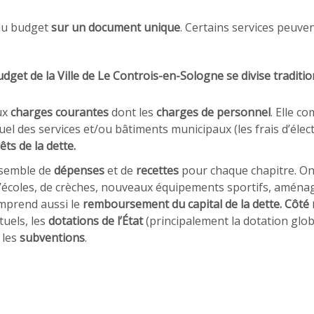
 du budget
sur un document unique
. Certains services peuve
udget de la Ville de Le Controis-en-Sologne se divise traditio
ux
charges courantes
dont les
charges de personnel
. Elle 
l des services et/ou bâtiments municipaux (les frais d’élect
êts de la dette.
semble de
dépenses
et de
recettes
pour chaque chapitre. O
d’écoles, de crèches, nouveaux équipements sportifs, aména
omprend aussi le
remboursement du capital de la dette. Côté 
uels, les
dotations de l’État
(principalement la dotation glo
 les
subventions
.