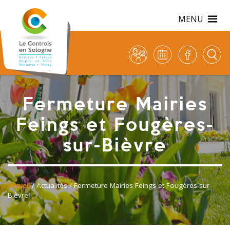
MENU
Fermeture Mairies
Feings et Fougères-
sur-Bièvre
Accueil
/
Actualités
/ Fermeture Mairies Feings et Fougères-sur-
Bièvre