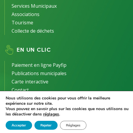
Services Municipaux
Associations
Tourisme
Collecte de déchets
EN UN CLIC
Paiement en ligne Payfip
Publications municipales
Carte interactive
Contact
Nous utilisons des cookies pour vous offrir la meilleure
expérience sur notre site.
Vous pouvez en savoir plus sur les cookies que nous utilisons ou
les désactiver dans
réglages
.
2021 Le Controis-en-Sologne -
Mentions Légales
-
Politique de
Accepter
Rejeter
Réglages
confidentialité
| Site réalisé et hébergé par
Ideo Point Com