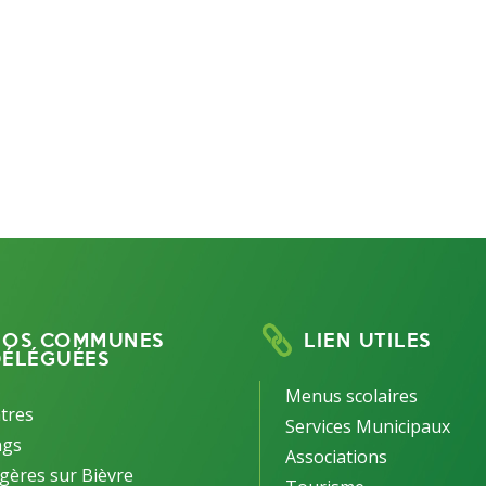
NOS COMMUNES
LIEN UTILES
DÉLÉGUÉES
Menus scolaires
tres
Services Municipaux
ngs
Associations
gères sur Bièvre