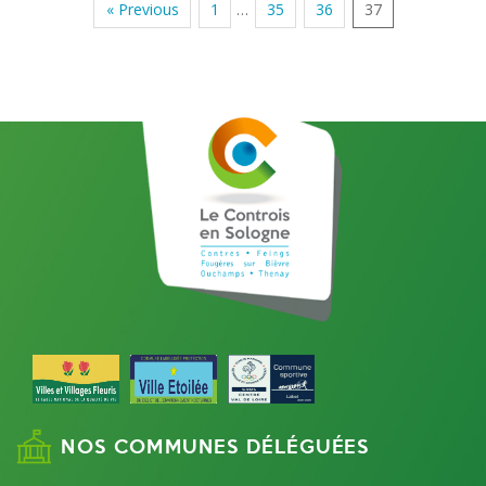
« Previous
1
…
35
36
37
NOS COMMUNES DÉLÉGUÉES